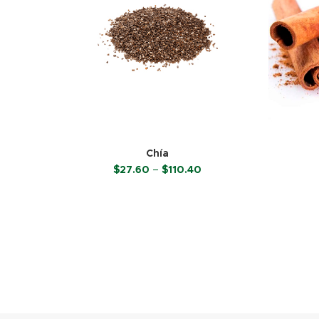
Chía
Price
$
27.60
–
$
110.40
range:
$27.60
SELECCIONAR OPCIONES
through
$110.40