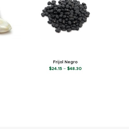
Frijol Negro
rice
Price
$
24.15
–
$
48.30
ange:
range:
36.23
$24.15
S
SELECCIONAR OPCIONES
hrough
through
144.90
$48.30