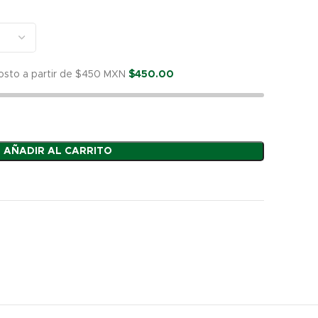
hrough
303.60
costo a partir de $450 MXN
$
450.00
AÑADIR AL CARRITO