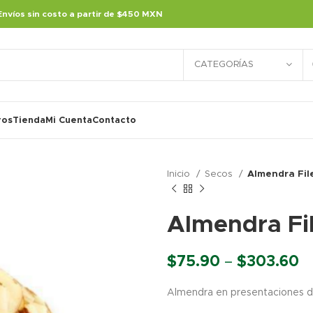
Envíos sin costo a partir de $450 MXN
CATEGORÍAS
ros
Tienda
Mi Cuenta
Contacto
Inicio
Secos
Almendra Fil
Almendra Fi
Pr
$
75.90
–
$
303.60
r
Almendra en presentaciones de
$