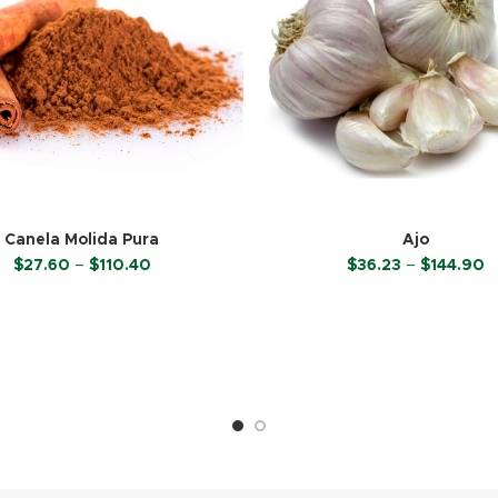
Canela Molida Pura
Ajo
Price
P
$
27.60
–
$
110.40
$
36.23
–
$
144.90
range:
r
$27.60
$
SELECCIONAR OPCIONES
SELECCIONAR OPCIONE
through
t
$110.40
$