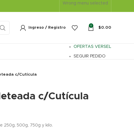
Wrong menu selected
0
Ingreso / Registro
$
0.00
OFERTAS VERSEL
SEGUIR PEDIDO
eteada c/Cutícula
leteada c/Cutícula
ice
ange:
 250g, 500g, 750g y kilo.
75.90