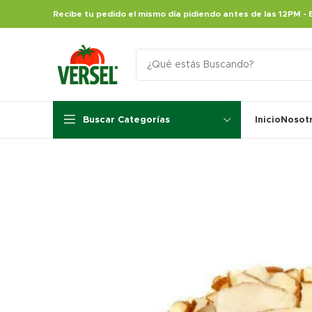
Recibe tu pedido el mismo día pidiendo antes de las 12PM - 
Buscar Categorías
Inicio
Nosot