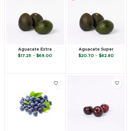
Aguacate Extra
Aguacate Super
Price
Price
$
17.25
–
$
69.00
$
20.70
–
$
82.80
range:
range:
$17.25
$20.70
SELECCIONAR OPCIONES
SELECCIONAR OPCIONES
through
through
$69.00
$82.80