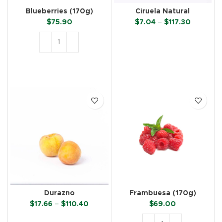
Blueberries (170g)
Ciruela Natural
Price
$
75.90
$
7.04
–
$
117.30
range:
$7.04
SELECCIONAR OPCIONES
through
$117.30
AÑADIR AL CARRITO
Durazno
Frambuesa (170g)
Price
$
17.66
–
$
110.40
$
69.00
range:
$17.66