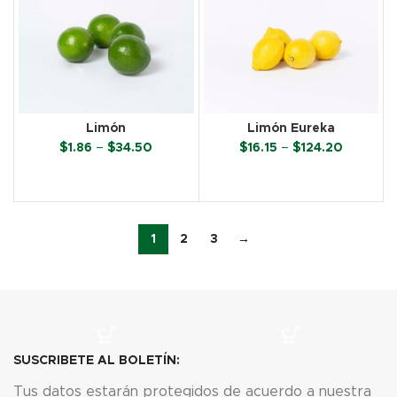
Limón
Limón Eureka
Price
Price
$
1.86
–
$
34.50
$
16.15
–
$
124.20
range:
range:
$1.86
$16.15
SELECCIONAR OPCIONES
SELECCIONAR OPCIONES
through
through
$34.50
$124.20
1
2
3
→
SUSCRIBETE AL BOLETÍN:
Tus datos estarán protegidos de acuerdo a nuestra