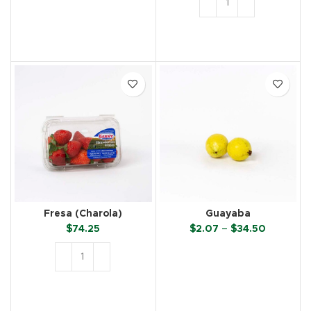
SELECCIONAR OPCIONES
through
$110.40
AÑADIR AL CARRITO
Fresa (Charola)
Guayaba
Price
$
74.25
$
2.07
–
$
34.50
range:
$2.07
SELECCIONAR OPCIONES
through
$34.50
AÑADIR AL CARRITO