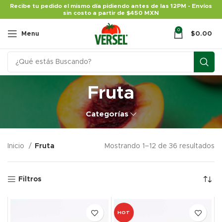
Recibe tu pedido el mismo día pidiendo antes de las 12PM - Envíos
sin costo a partir de $450 MXN
0
Menu
$
0.00
Fruta
Categorías
Inicio
Fruta
Mostrando 1–12 de 36 resultados
Filtros
HOT