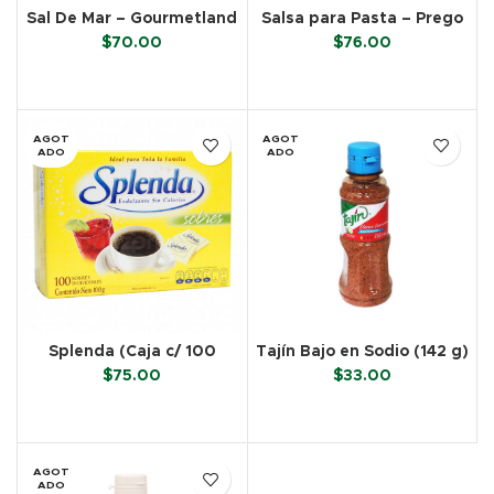
Sal De Mar – Gourmetland
Salsa para Pasta – Prego
(1.2 Kg)
(680 g)
$
70.00
$
76.00
LEER MÁS
LEER MÁS
AGOT
AGOT
ADO
ADO
Splenda (Caja c/ 100
Tajín Bajo en Sodio (142 g)
sobres)
$
75.00
$
33.00
LEER MÁS
LEER MÁS
AGOT
ADO