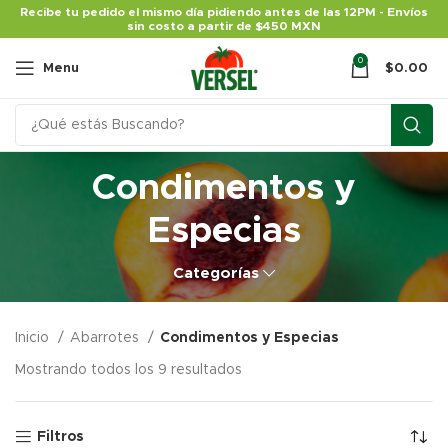
Recibe tu pedido el mismo día pidiendo antes de las 12PM - Envíos
sin costo a partir de $450 MXN
0
Menu
$
0.00
Condimentos y
Especias
Categorías
Inicio
Abarrotes
Condimentos y Especias
Mostrando todos los 9 resultados
Filtros