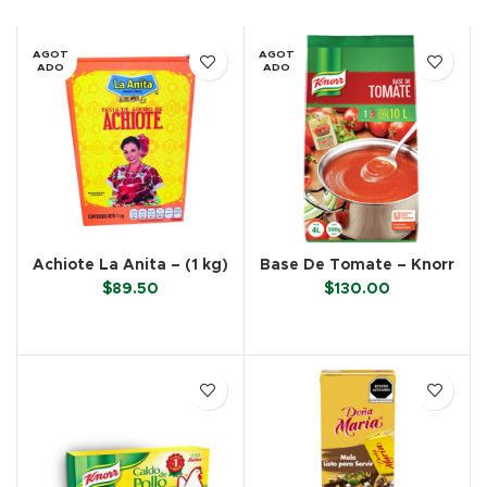
AGOT
AGOT
ADO
ADO
Achiote La Anita – (1 kg)
Base De Tomate – Knorr
(500 g)
$
89.50
$
130.00
LEER MÁS
LEER MÁS