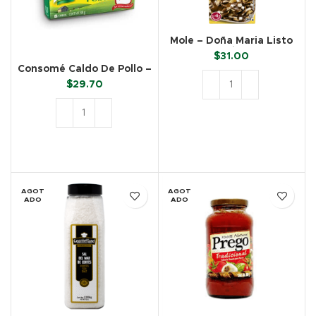
Mole – Doña Maria Listo
para Servir (360 g)
$
31.00
Consomé Caldo De Pollo –
Knorr (8 cubos)
$
29.70
AÑADIR AL CARRITO
AÑADIR AL CARRITO
AGOT
AGOT
ADO
ADO