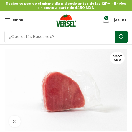
Recibe tu pedido el mismo día pidiendo antes de las 12PM - Envíos
sin costo a partir de $450 MXN
0
Menu
$
0.00
AGOT
ADO
Click para agrandar