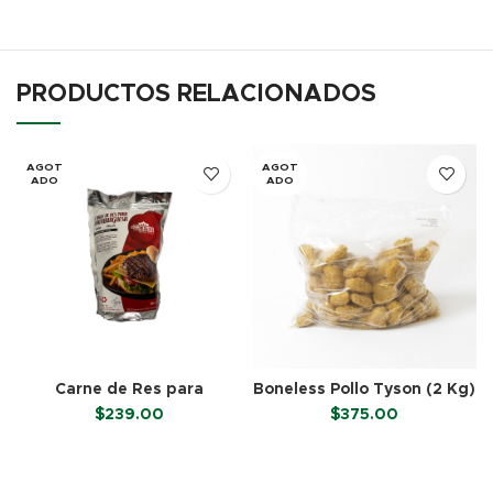
PRODUCTOS RELACIONADOS
AGOT
AGOT
ADO
ADO
Carne de Res para
Boneless Pollo Tyson (2 Kg)
Hamburguesa – La
$
239.00
$
375.00
Hacienda
LEER MÁS
LEER MÁS