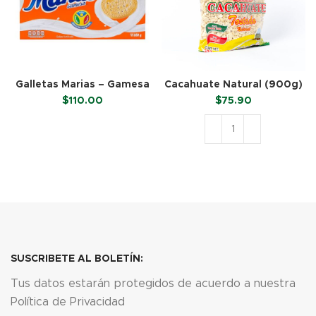
Galletas Marias – Gamesa
Cacahuate Natural (900g)
(850 g)
$
110.00
$
75.90
LEER MÁS
AÑADIR AL CARRITO
SUSCRIBETE AL BOLETÍN:
Tus datos estarán protegidos de acuerdo a nuestra
Política de Privacidad