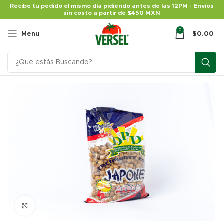
Recibe tu pedido el mismo día pidiendo antes de las 12PM - Envíos
sin costo a partir de $450 MXN
0
Menu
$
0.00
Click para agrandar