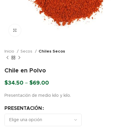
Click para agrandar
Inicio
Secos
Chiles Secos
Chile en Polvo
Price
$
34.50
–
$
69.00
range:
$34.50
Presentación de medio kilo y kilo.
through
$69.00
PRESENTACIÓN