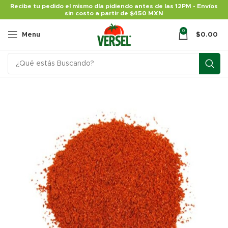
Recibe tu pedido el mismo día pidiendo antes de las 12PM - Envíos
sin costo a partir de $450 MXN
0
Menu
$
0.00