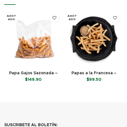
AGOT
AGOT
ADO
ADO
Papa Gajos Sazonada –
Papas a la Francesa –
McCain (2.27 Kg)
McCain 3/8 (2.26 Kg)
$
149.90
$
99.50
LEER MÁS
LEER MÁS
SUSCRIBETE AL BOLETÍN: