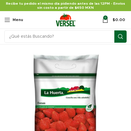
Recibe tu pedido el mismo día pidiendo antes de las 12PM - Envíos
sin costo a partir de $450 MXN
0
Menu
$
0.00