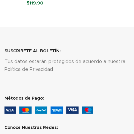
Artesanal (6 piezas de 200
LEER MÁS
$
119.90
g)
LEER MÁS
SUSCRIBETE AL BOLETÍN:
Tus datos estarán protegidos de acuerdo a nuestra
Política de Privacidad
Métodos de Pago:
Conoce Nuestras Redes: