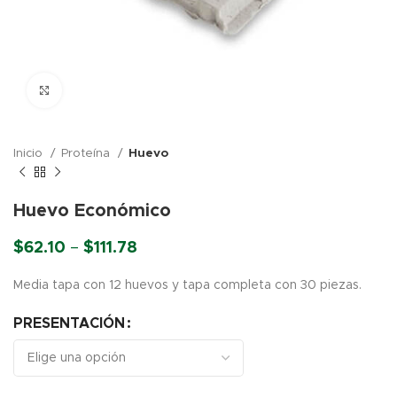
Click para agrandar
Inicio
Proteína
Huevo
Huevo Económico
Price
$
62.10
–
$
111.78
range:
$62.10
Media tapa con 12 huevos y tapa completa con 30 piezas.
through
$111.78
PRESENTACIÓN