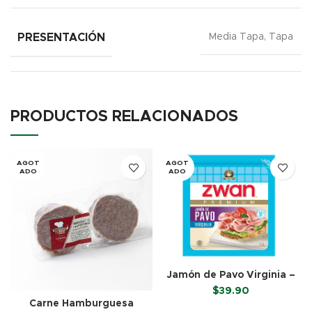
PRESENTACIÓN
Media Tapa, Tapa
PRODUCTOS RELACIONADOS
AGOT
AGOT
ADO
ADO
Jamón de Pavo Virginia –
Zwan (250 g)
$
39.90
Carne Hamburguesa