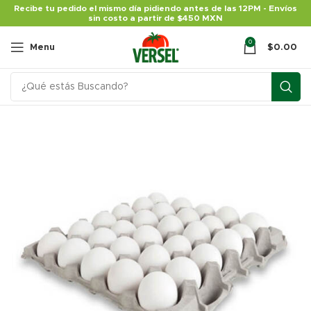
Recibe tu pedido el mismo día pidiendo antes de las 12PM - Envíos
sin costo a partir de $450 MXN
0
Menu
$
0.00