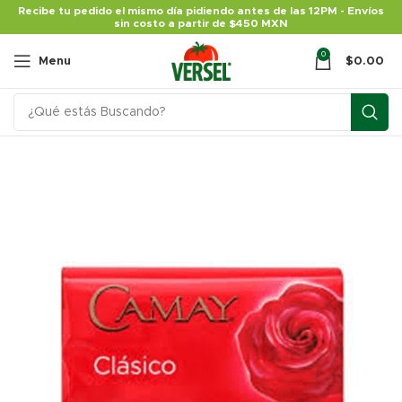
Recibe tu pedido el mismo día pidiendo antes de las 12PM - Envíos
sin costo a partir de $450 MXN
0
Menu
$
0.00