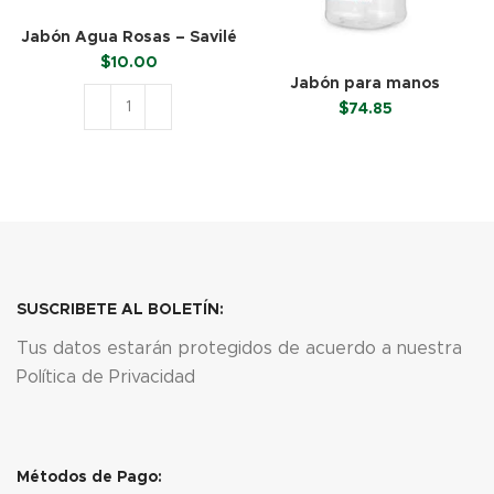
Jabón Agua Rosas – Savilé
(150 g)
$
10.00
Jabón para manos
nacarado – Dab (1 gal)
$
74.85
LEER MÁS
AÑADIR AL CARRITO
SUSCRIBETE AL BOLETÍN:
Tus datos estarán protegidos de acuerdo a nuestra
Política de Privacidad
Métodos de Pago: