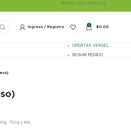
Wrong menu selected
0
Ingreso / Registro
$
0.00
OFERTAS VERSEL
SEGUIR PEDIDO
eso)
so)
rice
ange:
0g, 750g y kilo.
69.00