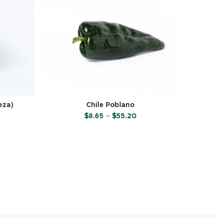
eza)
Chile Poblano
Price
$
8.65
–
$
55.20
range:
$8.65
SELECCIONAR OPCIONES
through
$55.20