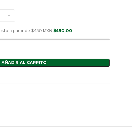
hrough
276.00
costo a partir de $450 MXN
$
450.00
AÑADIR AL CARRITO