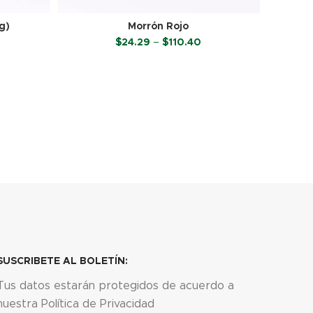
g)
Morrón Rojo
Price
$
24.29
–
$
110.40
range:
$24.29
SELECCIONAR OPCIONES
through
$110.40
SUSCRIBETE AL BOLETÍN:
Tus datos estarán protegidos de acuerdo a
nuestra Política de Privacidad