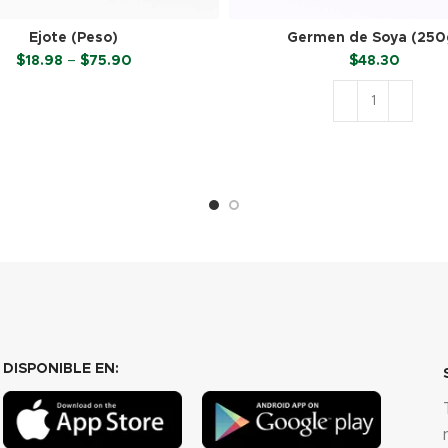
Ejote (Peso)
Germen de Soya (250
Price
$
18.98
–
$
75.90
$
48.30
range:
$18.98
SELECCIONAR OPCIONES
through
$75.90
AÑADIR AL CARRITO
DISPONIBLE EN: