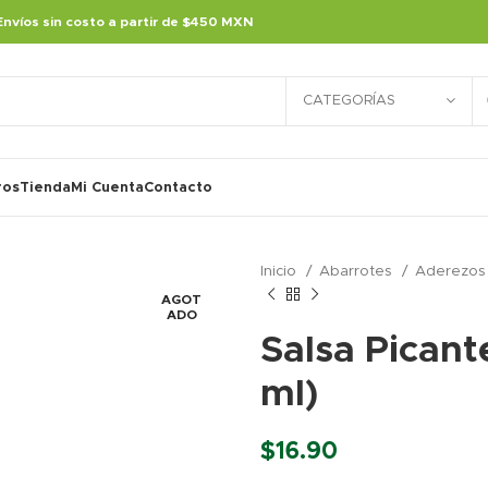
Envíos sin costo a partir de $450 MXN
CATEGORÍAS
ros
Tienda
Mi Cuenta
Contacto
Inicio
Abarrotes
Aderezos 
AGOT
ADO
Salsa Picant
ml)
$
16.90