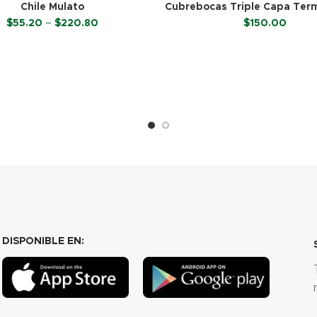
Chile Mulato
Cubrebocas Triple Capa Ter
– Negro (50 Piezas)
Price
$
55.20
–
$
220.80
$
150.00
range:
$55.20
SELECCIONAR OPCIONES
LEER MÁS
through
$220.80
DISPONIBLE EN: