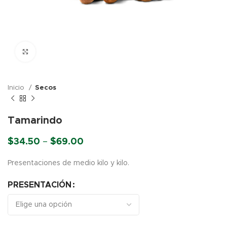
Click para agrandar
Inicio
Secos
Tamarindo
Price
$
34.50
–
$
69.00
range:
$34.50
Presentaciones de medio kilo y kilo.
through
$69.00
PRESENTACIÓN