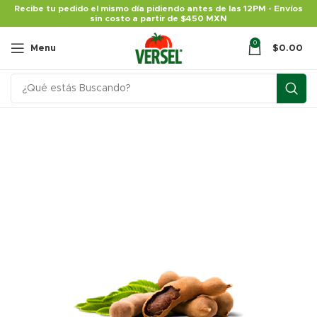
Recibe tu pedido el mismo día pidiendo antes de las 12PM - Envíos
sin costo a partir de $450 MXN
0
Menu
$
0.00