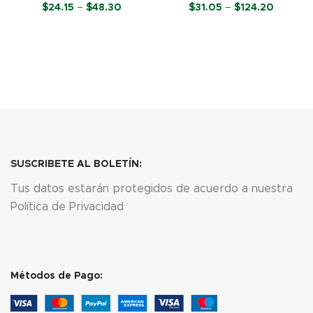
Price
Price
$
24.15
–
$
48.30
$
31.05
–
$
124.20
range:
range:
$24.15
$31.05
SELECCIONAR OPCIONES
SELECCIONAR OPCIONES
through
through
$48.30
$124.20
SUSCRIBETE AL BOLETÍN:
Tus datos estarán protegidos de acuerdo a nuestra
Política de Privacidad
Métodos de Pago: