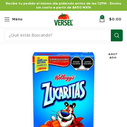
Recibe tu pedido el mismo día pidiendo antes de las 12PM - Envíos
sin costo a partir de $450 MXN
0
Menu
$
0.00
AGOT
ADO