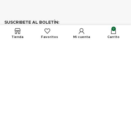
SUSCRIBETE AL BOLETÍN:
0
Tus datos estarán protegidos de acuerdo a nuestra
Tienda
Favoritos
Mi cuenta
Carrito
Política de Privacidad
Métodos de Pago:
Conoce Nuestras Redes: