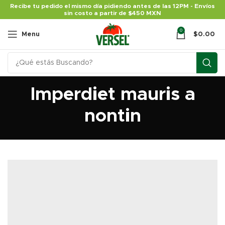
Recibe tu pedido el mismo día pidiendo antes de las 12PM - Envíos
sin costo a partir de $450 MXN
0
Menu
$
0.00
Imperdiet mauris a
nontin