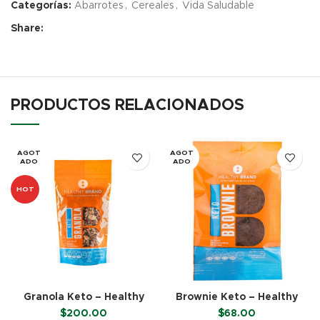
Categorías:
Abarrotes
,
Cereales
,
Vida Saludable
Share:
PRODUCTOS RELACIONADOS
AGOT
AGOT
ADO
ADO
HOT
Granola Keto – Healthy
Brownie Keto – Healthy
Brand (250 g)
Brand (45 g)
$
200.00
$
68.00