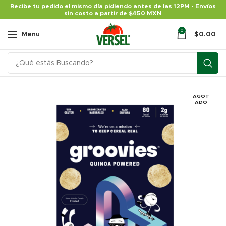
Recibe tu pedido el mismo día pidiendo antes de las 12PM - Envíos
sin costo a partir de $450 MXN
0
Menu
$
0.00
AGOT
ADO