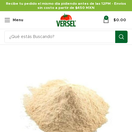
Recibe tu pedido el mismo día pidiendo antes de las 12PM - Envíos
sin costo a partir de $450 MXN
0
Menu
$
0.00