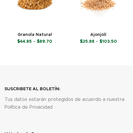
Granola Natural
Ajonjolí
Price
Price
$
44.85
–
$
89.70
$
25.88
–
$
103.50
range:
range:
$44.85
$25.88
SELECCIONAR OPCIONES
SELECCIONAR OPCIONES
through
through
$89.70
$103.50
SUSCRIBETE AL BOLETÍN:
Tus datos estarán protegidos de acuerdo a nuestra
Política de Privacidad