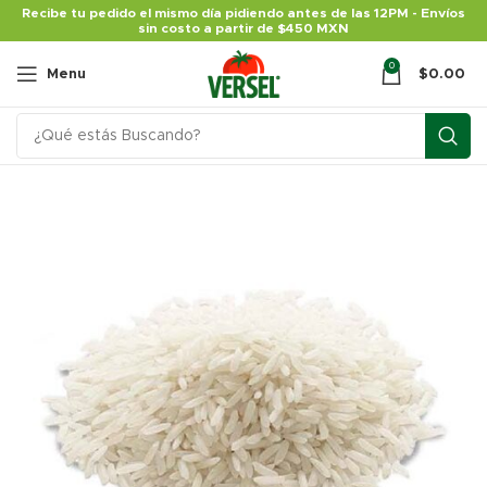
Recibe tu pedido el mismo día pidiendo antes de las 12PM - Envíos
sin costo a partir de $450 MXN
0
Menu
$
0.00