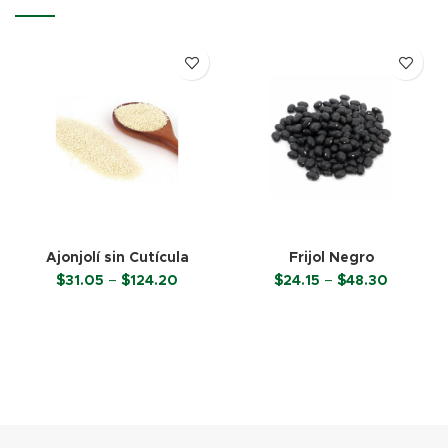
Ajonjolí sin Cutícula
Frijol Negro
Price
Price
$
31.05
–
$
124.20
$
24.15
–
$
48.30
range:
range:
$31.05
$24.15
SELECCIONAR OPCIONES
SELECCIONAR OPCIONES
through
through
$124.20
$48.30