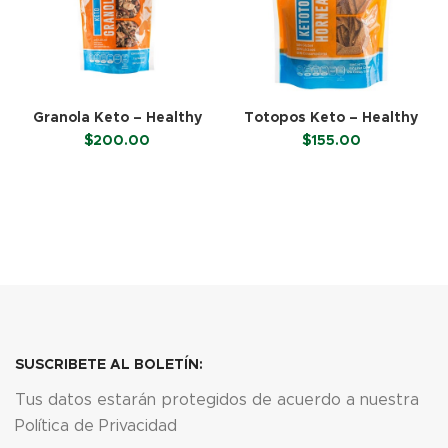
Granola Keto – Healthy
Totopos Keto – Healthy
Brand (250 g)
Brand (100 g)
$
200.00
$
155.00
LEER MÁS
LEER MÁS
SUSCRIBETE AL BOLETÍN:
Tus datos estarán protegidos de acuerdo a nuestra
Política de Privacidad