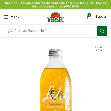
Recibe tu pedido el mismo día pidiendo antes de las 12PM - Envíos
sin costo a partir de $450 MXN
0
Menu
$
0.00
AGOT
ADO