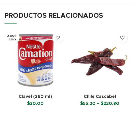
PRODUCTOS RELACIONADOS
AGOT
ADO
Clavel (360 ml)
Chile Cascabel
Price
$
30.00
$
55.20
–
$
220.80
range:
$55.20
LEER MÁS
SELECCIONAR OPCIONES
through
$220.8