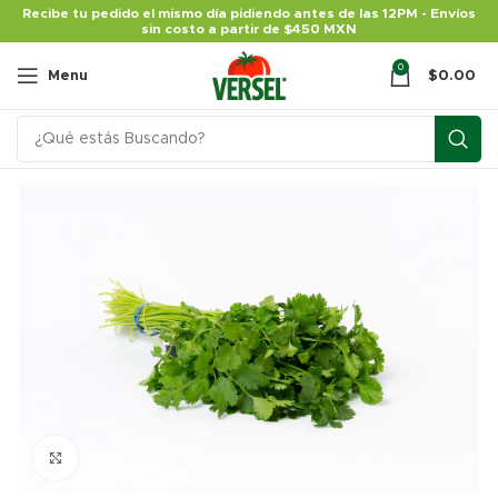
Recibe tu pedido el mismo día pidiendo antes de las 12PM - Envíos
sin costo a partir de $450 MXN
0
Menu
$
0.00
Click para agrandar