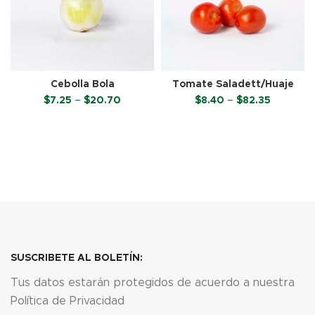
Cebolla Bola
Tomate Saladett/Huaje
Price
Price
$
7.25
–
$
20.70
$
8.40
–
$
82.35
range:
range:
$7.25
$8.40
SELECCIONAR OPCIONES
SELECCIONAR OPCIONES
through
through
$20.70
$82.35
SUSCRIBETE AL BOLETÍN:
Tus datos estarán protegidos de acuerdo a nuestra
Política de Privacidad