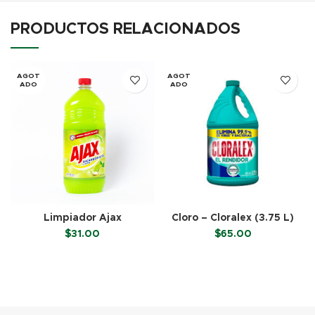
PRODUCTOS RELACIONADOS
AGOT
AGOT
ADO
ADO
Limpiador Ajax
Cloro – Cloralex (3.75 L)
Bicarbonato (1 L)
$
31.00
$
65.00
LEER MÁS
LEER MÁS