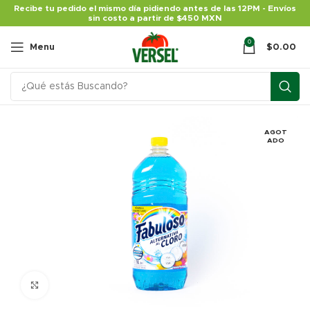
Recibe tu pedido el mismo día pidiendo antes de las 12PM - Envíos
sin costo a partir de $450 MXN
0
Menu
$
0.00
AGOT
ADO
Click para agrandar