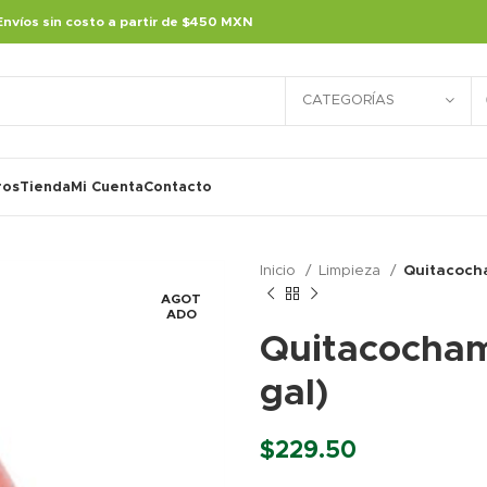
Envíos sin costo a partir de $450 MXN
CATEGORÍAS
ros
Tienda
Mi Cuenta
Contacto
Inicio
Limpieza
Quitacocha
AGOT
ADO
Quitacocham
gal)
$
229.50