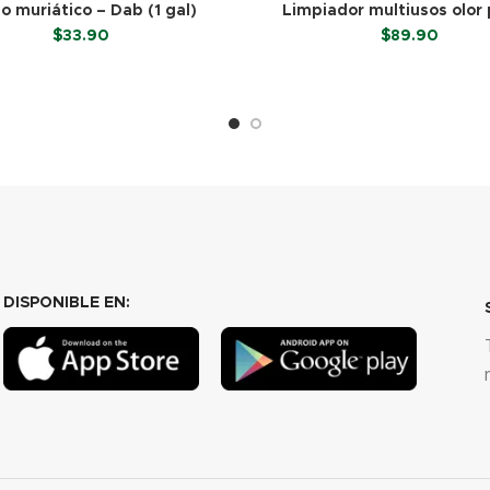
Limpiador multiusos olor 
o muriático – Dab (1 gal)
Ecostrong (1 gal)
$
89.90
$
33.90
LEER MÁS
LEER MÁS
DISPONIBLE EN: