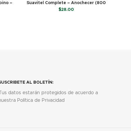
pino –
Suavitel Complete – Anochecer (800
Cubrebo
ml)
$
28.00
LEER MÁS
SUSCRIBETE AL BOLETÍN:
Tus datos estarán protegidos de acuerdo a
nuestra Política de Privacidad