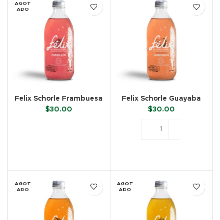
AGOT
ADO
Felix Schorle Frambuesa
Felix Schorle Guayaba
(355 ml)
(355 ml)
$
30.00
$
30.00
LEER MÁS
AÑADIR AL CARRITO
AGOT
AGOT
ADO
ADO