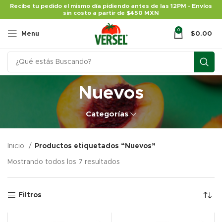
Recibe tu pedido el mismo día pidiendo antes de las 12PM - Envíos
sin costo a partir de $450 MXN
0
Menu
$
0.00
Nuevos
Categorías
Inicio
Productos etiquetados “Nuevos”
Mostrando todos los 7 resultados
Filtros