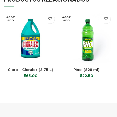
AGOT
AGOT
ADO
ADO
Cloro – Cloralex (3.75 L)
Pinol (828 ml)
$
65.00
$
22.50
LEER MÁS
LEER MÁS