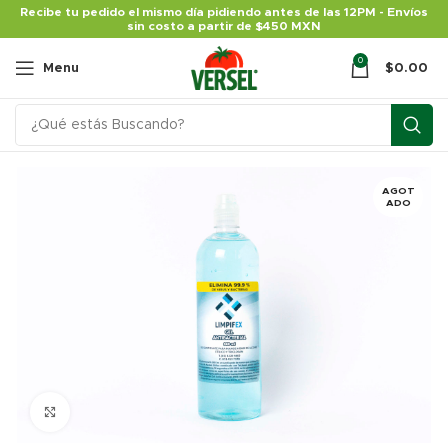
Recibe tu pedido el mismo día pidiendo antes de las 12PM - Envíos
sin costo a partir de $450 MXN
0
Menu
$
0.00
AGOT
ADO
Click para agrandar