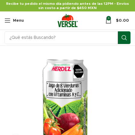
Recibe tu pedido el mismo día pidiendo antes de las 12PM - Envíos
sin costo a partir de $450 MXN
0
Menu
$
0.00