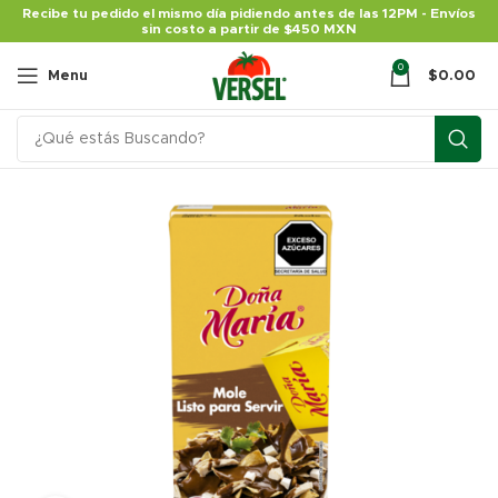
Recibe tu pedido el mismo día pidiendo antes de las 12PM - Envíos
sin costo a partir de $450 MXN
0
Menu
$
0.00