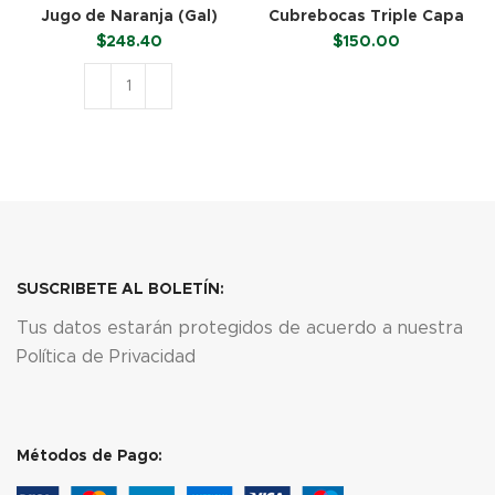
Jugo de Naranja (Gal)
Cubrebocas Triple Capa
Termosellado – Negro (50
$
248.40
$
150.00
Piezas)
LEER MÁS
AÑADIR AL CARRITO
SUSCRIBETE AL BOLETÍN:
Tus datos estarán protegidos de acuerdo a nuestra
Política de Privacidad
Métodos de Pago: