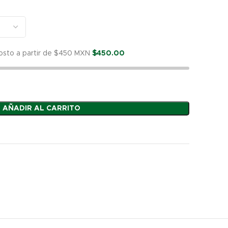
ough
.60
costo a partir de $450 MXN
$
450.00
AÑADIR AL CARRITO