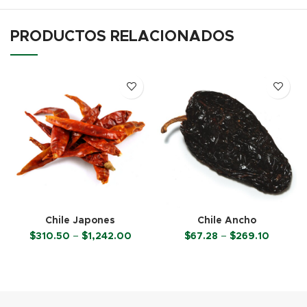
PRODUCTOS RELACIONADOS
Chile Japones
Chile Ancho
Price
Price
$
310.50
–
$
1,242.00
$
67.28
–
$
269.10
range:
range:
$310.50
$67.28
SELECCIONAR OPCIONES
SELECCIONAR OPCIONES
through
through
$1,242.00
$269.10