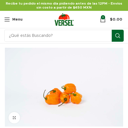
Recibe tu pedido el mismo día pidiendo antes de las 12PM - Envíos
sin costo a partir de $450 MXN
0
Menu
$
0.00
Click para agrandar