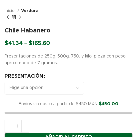
Inicio
Verdura
Chile Habanero
Price
$
41.34
–
$
165.60
range:
$41.34
Presentaciones de 250g, 500g, 750, y kilo, pieza con peso
through
aproximado de 7 gramos.
$165.60
PRESENTACIÓN
Envíos sin costo a partir de $450 MXN
$
450.00
AÑADIR AL CARRITO