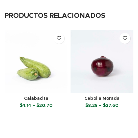
PRODUCTOS RELACIONADOS
Calabacita
Cebolla Morada
Price
Price
$
4.14
–
$
20.70
$
8.28
–
$
27.60
range:
range:
$4.14
$8.28
SELECCIONAR OPCIONES
SELECCIONAR OPCIONES
through
through
$20.70
$27.60