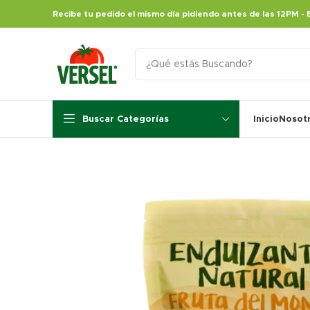
Recibe tu pedido el mismo día pidiendo antes de las 12PM - 
Buscar Categorías
Inicio
Nosot