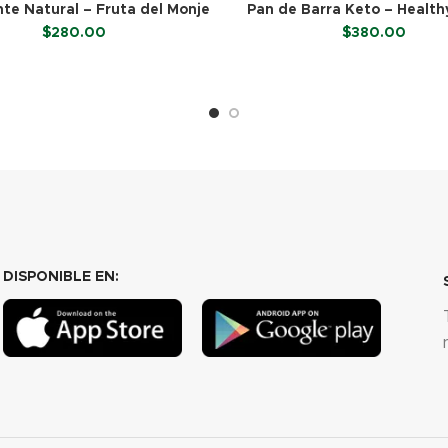
te Natural – Fruta del Monje
Pan de Barra Keto – Health
(Caja c/ 40 Sobres)
$
280.00
$
380.00
LEER MÁS
LEER MÁS
DISPONIBLE EN: