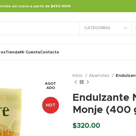
Envíos sin costo a partir de $450 MXN
CATEGORÍAS
ros
Tienda
Mi Cuenta
Contacto
Inicio
Abarrotes
Endulzant
AGOT
ADO
Endulzante N
HOT
Monje (400 
$
320.00