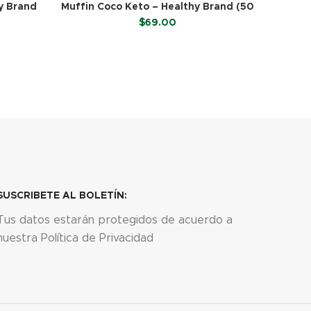
y Brand
Muffin Coco Keto – Healthy Brand (50
Felix
g)
$
69.00
LEER MÁS
SUSCRIBETE AL BOLETÍN:
Tus datos estarán protegidos de acuerdo a
nuestra Política de Privacidad