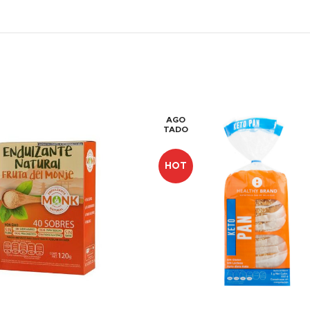
AGO
TADO
HOT